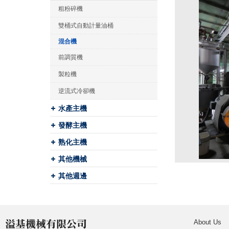
粗粉碎機
雙桶式自動計量油桶
混合機
前調質機
製粒機
逆流式冷卻機
水產主機
發酵主機
熟化主機
其他機械
其他週邊
About Us