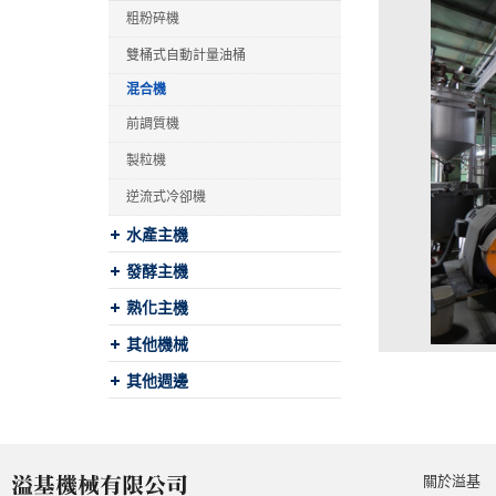
粗粉碎機
雙桶式自動計量油桶
混合機
前調質機
製粒機
逆流式冷卻機
水產主機
發酵主機
熟化主機
其他機械
其他週邊
關於溢基